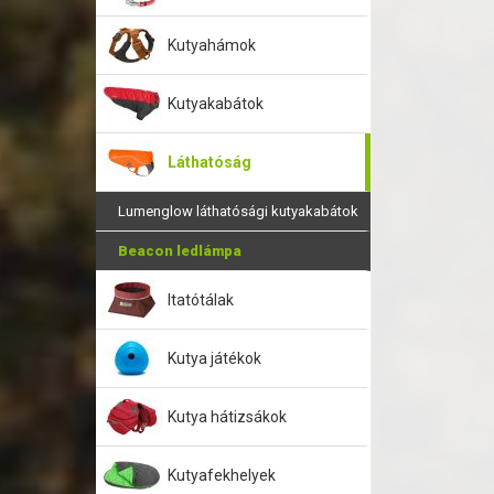
Kutyahámok
Kutyakabátok
Láthatóság
Lumenglow láthatósági kutyakabátok
Beacon ledlámpa
Itatótálak
Kutya játékok
Kutya hátizsákok
Kutyafekhelyek