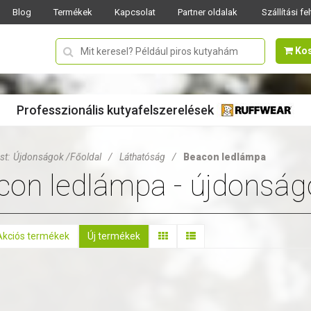
Blog
Termékek
Kapcsolat
Partner oldalak
Szállítási fe
Ko
Professzionális kutyafelszerelések
st:
Újdonságok /
Főoldal
/
Láthatóság
/
Beacon ledlámpa
con ledlámpa - újdonság
Akciós termékek
Új termékek