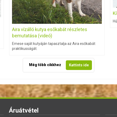
K
Hű
Aira vízálló kutya esőkabát részletes
bemutatása (videó)
Emese saját kutyáján tapasztalja az Aira esőkabát
praktikusságát.
Még több cikkhez
Kattints ide
Áruátvétel