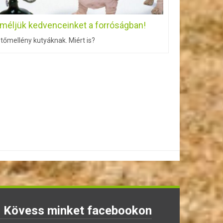
íméljük kedvenceinket a forróságban!
tőmellény kutyáknak. Miért is?
Kövess minket facebookon