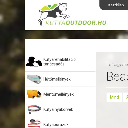
Kezdőlap
Kutyarehabilitáció,
tanácsadás
Itt vagy mo
Bea
Hűtőmellények
Mentőmellények
Mind
Kutya nyakörvek
Kutyapórázok