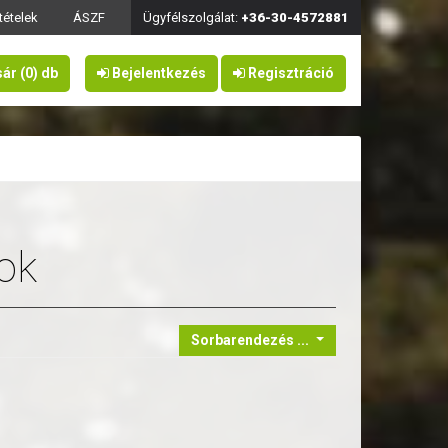
ltételek
ÁSZF
Ügyfélszolgálat:
+36-30-4572881
sár
(0)
db
Bejelentkezés
Regisztráció
ok
Sorbarendezés ...