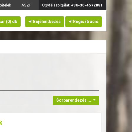
ltételek
ÁSZF
Ügyfélszolgálat:
+36-30-4572881
sár
(0)
db
Bejelentkezés
Regisztráció
Sorbarendezés ...
k