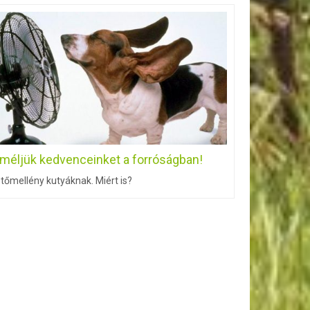
íméljük kedvenceinket a forróságban!
tőmellény kutyáknak. Miért is?