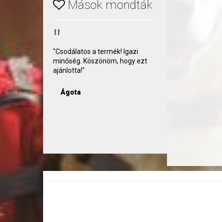
Mások mondták
"
"Csodálatos a termék! Igazi
minőség. Köszönöm, hogy ezt
ajánlotta!"
Ágota