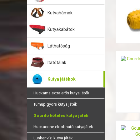
Kutyahámok
Kutyakabátok
Láthatóság
Itatótálak
Kutya játékok
Huckama extra erős kutya játék
Turnup gyors kutya játék
Gourdo köteles kutya játék
Huckacone eldobható kutyajáték
Lunker vízi kutya játék