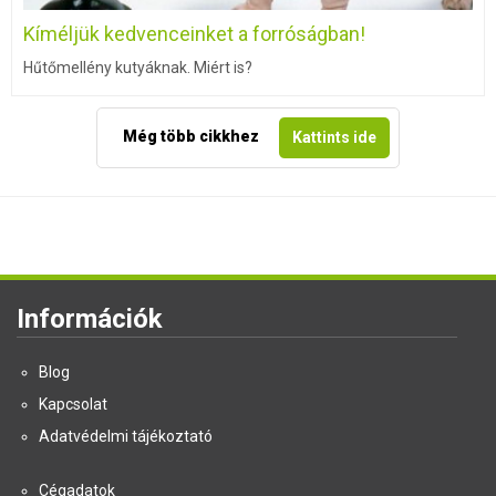
Kíméljük kedvenceinket a forróságban!
Hűtőmellény kutyáknak. Miért is?
Még több cikkhez
Kattints ide
Információk
Blog
Kapcsolat
Adatvédelmi tájékoztató
Cégadatok