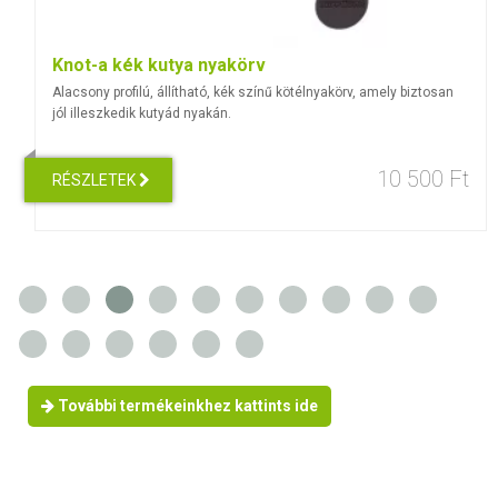
Knot-a kék kutya nyakörv
Alacsony profilú, állítható, kék színű kötélnyakörv, amely biztosan
jól illeszkedik kutyád nyakán.
10 500 Ft
RÉSZLETEK
További termékeinkhez kattints ide