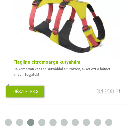
Flagline citromsárga kutyahám
Ha komolyan veszed kutyáddal a túrázást, akkor ezt a hámot
imádni fogjátok!
34 900 Ft
RÉSZLETEK