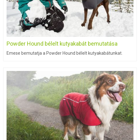
Powder Hound bélelt kutyakabát bemutatása
Emese bemutatja a Powder Hound bélelt kutyakabátunkat.