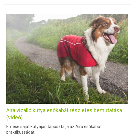
Aira vízálló kutya esőkabát részletes bemutatása
(videó)
Emese saját kutyáján tapasztalja az Aira esőkabát
praktikusságát.