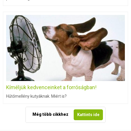
Kíméljük kedvenceinket a forróságban!
Hűtőmellény kutyáknak. Miért is?
Még több cikkhez
Kattints ide