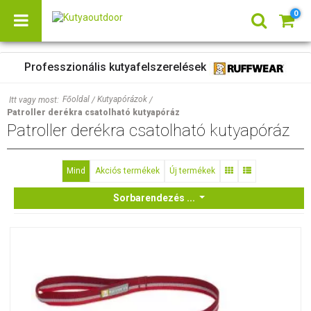
0
Professzionális kutyafelszerelések
Főoldal
Kutyapórázok
Itt vagy most:
/
/
Patroller derékra csatolható kutyapóráz
Patroller derékra csatolható kutyapóráz
Mind
Akciós termékek
Új termékek
Sorbarendezés ...