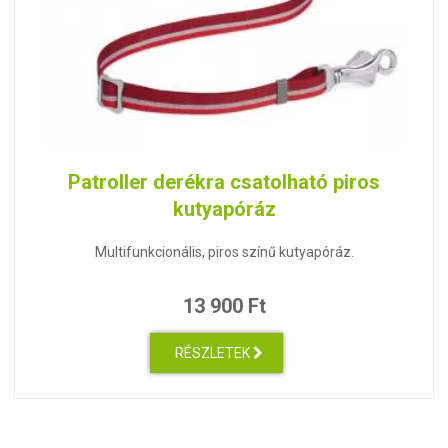
Patroller derékra csatolható piros
kutyapóráz
Multifunkcionális, piros színű kutyapóráz.
13 900 Ft
RÉSZLETEK