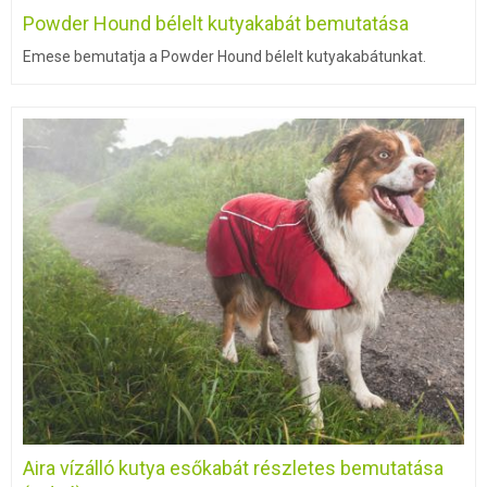
Powder Hound bélelt kutyakabát bemutatása
Emese bemutatja a Powder Hound bélelt kutyakabátunkat.
Aira vízálló kutya esőkabát részletes bemutatása