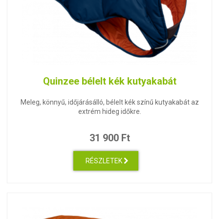
Quinzee bélelt kék kutyakabát
Meleg, könnyű, időjárásálló, bélelt kék színű kutyakabát az
extrém hideg időkre.
31 900 Ft
RÉSZLETEK