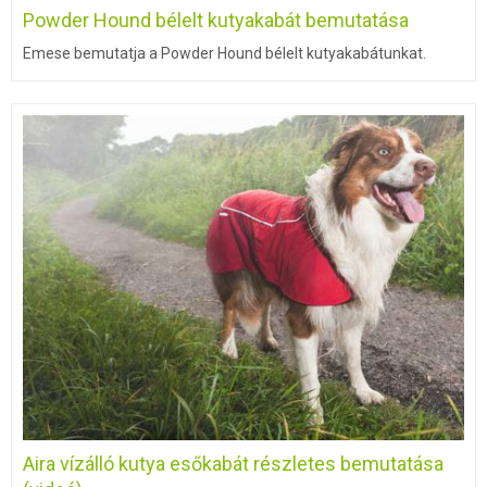
Powder Hound bélelt kutyakabát bemutatása
Emese bemutatja a Powder Hound bélelt kutyakabátunkat.
Aira vízálló kutya esőkabát részletes bemutatása