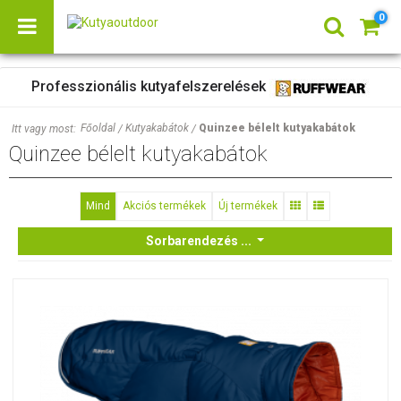
0
Professzionális kutyafelszerelések
Főoldal
Kutyakabátok
Quinzee bélelt kutyakabátok
Itt vagy most:
/
/
Quinzee bélelt kutyakabátok
Mind
Akciós termékek
Új termékek
Sorbarendezés ...