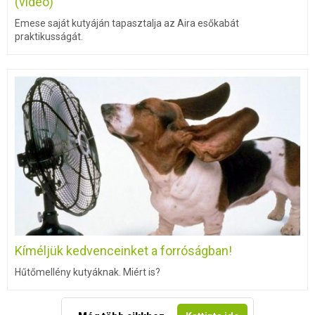
(videó)
Emese saját kutyáján tapasztalja az Aira esőkabát
praktikusságát.
Kíméljük kedvenceinket a forróságban!
Hűtőmellény kutyáknak. Miért is?