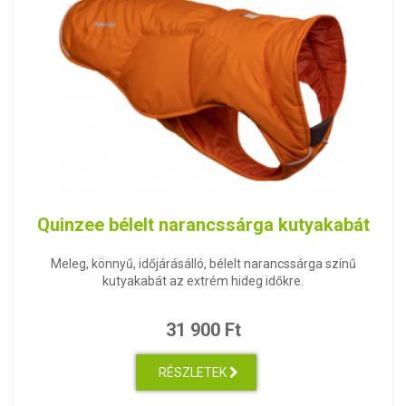
Quinzee bélelt narancssárga kutyakabát
Meleg, könnyű, időjárásálló, bélelt narancssárga színű
kutyakabát az extrém hideg időkre.
31 900 Ft
RÉSZLETEK