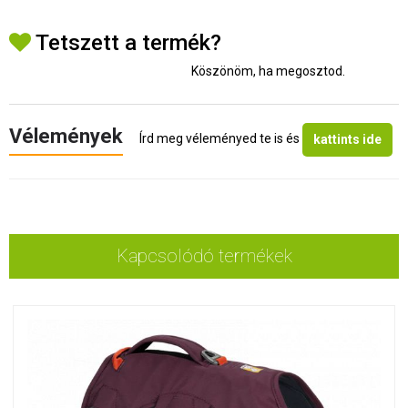
Tetszett a termék?
Köszönöm, ha megosztod.
Vélemények
Írd meg véleményed te is és
kattints ide
Kapcsolódó termékek