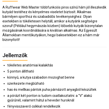
A Ruffwear Web Master többfunkciós piros színű hám jól illeszkedik
kutyád testéhez és kényelmes viseletet biztosít. Alkalmas
bármilyen sporthoz és szabadidős tevékenységhez. Olyan
esetekben is tökéletesen helytáll, amikor a kutyánk segítségre
szorul! (Például hegymászás közben) Idősebb kutyák bizonytalan
mozgásának koordinálására is kiválóan alkalmas. Az Egyesült
Államokban mentőkutyákon, hegyi balesetekben ez a hám már
bizonyított!
Jellemzők
tökéletes anatómiai kialakítás
5 ponton állítható
könnyű, a kutya szabadon mozoghat benne
szerkezete megbízható
has és mellkas pántok puha párnázott anyagból készültek
a pórázt két ponton is tudom csatlakoztatni: a "V" alakú
gyűrűnél, valamint hátul a heveder huroknál
fényvisszaverő csíkkal rendelkezik