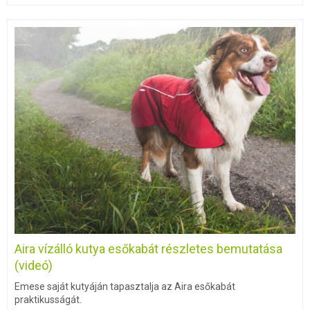
Aira vízálló kutya esőkabát részletes bemutatása
(videó)
Emese saját kutyáján tapasztalja az Aira esőkabát
praktikusságát.