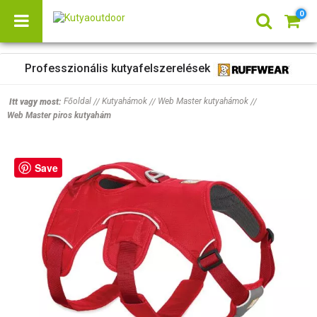
0
Professzionális kutyafelszerelések
Főoldal
Kutyahámok
Web Master kutyahámok
Itt vagy most:
//
//
//
Web Master piros kutyahám
Save