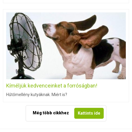
Kíméljük kedvenceinket a forróságban!
Hűtőmellény kutyáknak. Miért is?
Még több cikkhez
Kattints ide