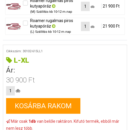
Roamer rugalmas piros
kutyapóráz
21 900 Ft
db
(M)
Szállítás kb 10-12 m.nap
Roamer rugalmas piros
kutyapóráz
21 900 Ft
db
(L)
Szállítás kb 10-12 m.nap
Cikkszám: 30102-615LL1
L-XL
Ár:
30 900 Ft
db
KOSÁRBA RAKOM
Már csak
1db
van belőle raktáron. Kifutó termék, ebből már
nem lesz több.